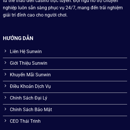
từ thể thao đến casino trực tuyến. Đội ngũ hỗ trợ chuyên
nghiệp luôn sẵn sàng phục vụ 24/7, mang đến trải nghiệm
giải trí đỉnh cao cho người chơi.
HƯỚNG DẪN
Liên Hệ Sunwin
Giới Thiệu Sunwin
Khuyến Mãi Sunwin
Điều Khoản Dịch Vụ
Chính Sách Đại Lý
Chính Sách Bảo Mật
CEO Thái Trinh