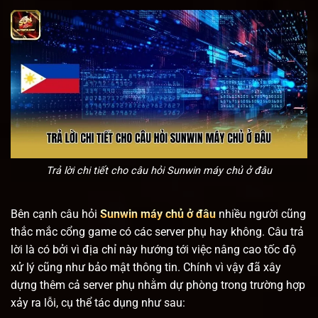
Trả lời chi tiết cho câu hỏi Sunwin máy chủ ở đâu
Bên cạnh câu hỏi
Sunwin máy chủ ở đâu
nhiều người cũng
thắc mắc cổng game có các server phụ hay không. Câu trả
lời là có bởi vì địa chỉ này hướng tới việc nâng cao tốc độ
xử lý cũng như bảo mật thông tin. Chính vì vậy đã xây
dựng thêm cả server phụ nhằm dự phòng trong trường hợp
xảy ra lỗi, cụ thể tác dụng như sau: