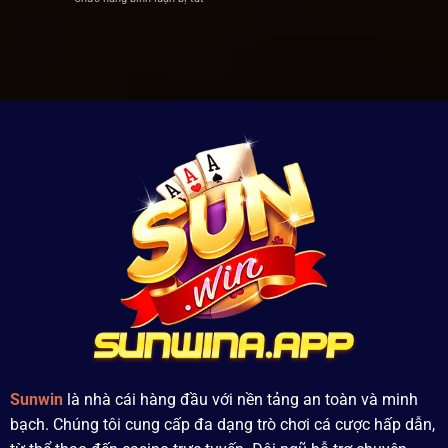
–
Ở
Kinh
Bí
Mọi
Nghiệm
Kíp
Trường
Chơi
Đặt
Đấu
Tiến
Cược
Lên
Hiệu
Miền
Quả
Nam
Từ
Giúp
Chuyên
Bài
Gia
Thủ
Chiến
Thắng
Sunwin
là nhà cái hàng đầu với nền tảng an toàn và minh
bạch. Chúng tôi cung cấp đa dạng trò chơi cá cược hấp dẫn,