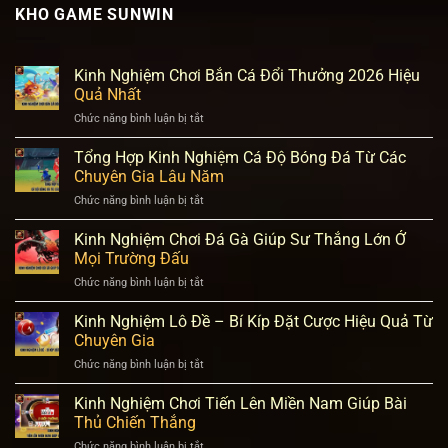
KHO GAME SUNWIN
Kinh Nghiệm Chơi Bắn Cá Đổi Thưởng 2026 Hiệu
Quả Nhất
Chức năng bình luận bị tắt
ở
Kinh
Nghiệm
Tổng Hợp Kinh Nghiệm Cá Độ Bóng Đá Từ Các
Chơi
Chuyên Gia Lâu Năm
Bắn
Chức năng bình luận bị tắt
ở
Cá
Tổng
Đổi
Hợp
Kinh Nghiệm Chơi Đá Gà Giúp Sư Thắng Lớn Ở
Thưởng
Kinh
2026
Mọi Trường Đấu
Nghiệm
Hiệu
Chức năng bình luận bị tắt
ở
Cá
Quả
Kinh
Độ
Nhất
Nghiệm
Kinh Nghiệm Lô Đề – Bí Kíp Đặt Cược Hiệu Quả Từ
Bóng
Chơi
Đá
Chuyên Gia
Đá
Từ
Chức năng bình luận bị tắt
ở
Gà
Các
Kinh
Giúp
Chuyên
Nghiệm
Kinh Nghiệm Chơi Tiến Lên Miền Nam Giúp Bài
Sư
Gia
Lô
Thắng
Thủ Chiến Thắng
Lâu
Đề
Lớn
Năm
Chức năng bình luận bị tắt
ở