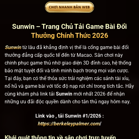
Sunwin – Trang Chủ Tải Game Bài Đổi
Thưởng Chính Thức 2026
Sunwin
từ lâu đã khẳng định vị thế là cổng game bài đổi
thưởng đẳng cấp quốc tế đến từ Macao. Sân chơi này
chinh phục game thủ nhờ giao diện 3D đỉnh cao, hệ thống
bảo mật tuyệt đối và tính minh bạch trong mọi ván cược.
Tại đây, bạn có thể thỏa sức trải nghiệm các sảnh tài xỉu,
nổ hũ và game bài với tốc độ nạp rút chỉ trong tích tắc. Hãy
cùng khám phá link tải
Sunwin
mới nhất 2026 để nhận
những ưu đãi độc quyền dành cho tân thủ ngay hôm nay.
Link vào , tải Sunwin #1/2026 :
https://berkeleypalmer.com
/
Khái quát thông tin về sân chơi trực tuyến