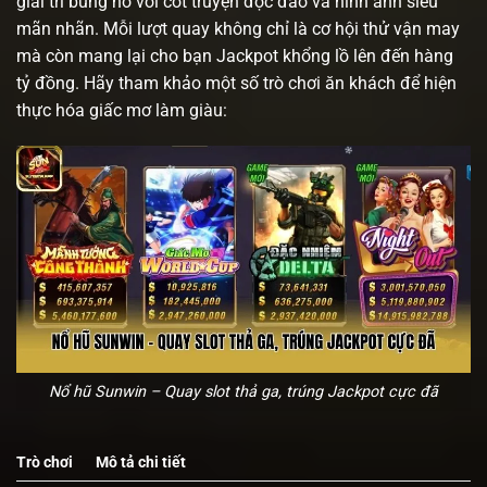
giải trí bùng nổ với cốt truyện độc đáo và hình ảnh siêu
mãn nhãn. Mỗi lượt quay không chỉ là cơ hội thử vận may
mà còn mang lại cho bạn Jackpot khổng lồ lên đến hàng
tỷ đồng. Hãy tham khảo một số trò chơi ăn khách để hiện
thực hóa giấc mơ làm giàu:
Nổ hũ Sunwin – Quay slot thả ga, trúng Jackpot cực đã
Trò chơi
Mô tả chi tiết