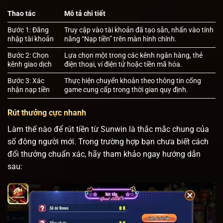
Thao tác
Mô tả chi tiết
Bước 1: Đăng
Truy cập vào tài khoản đã tạo sẵn, nhấn vào tính
nhập tài khoản
năng “Nạp tiền” trên màn hình chính.
Bước 2: Chọn
Lựa chọn một trong các kênh ngân hàng, thẻ
kênh giao dịch
điện thoại, ví điện tử hoặc tiền mã hóa.
Bước 3: Xác
Thực hiện chuyển khoản theo thông tin cổng
nhận nạp tiền
game cung cấp trong thời gian quy định.
Rút thưởng cực nhanh
Làm thế nào để rút tiền từ Sunwin là thắc mắc chung của
số đông người mới. Trong trường hợp bạn chưa biết cách
đổi thưởng chuẩn xác, hãy tham khảo ngay hướng dẫn
sau: