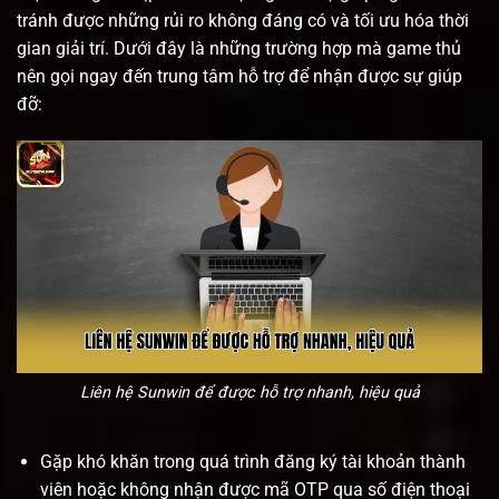
tránh được những rủi ro không đáng có và tối ưu hóa thời
gian giải trí. Dưới đây là những trường hợp mà game thủ
nên gọi ngay đến trung tâm hỗ trợ để nhận được sự giúp
đỡ:
Liên hệ Sunwin để được hỗ trợ nhanh, hiệu quả
Gặp khó khăn trong quá trình đăng ký tài khoản thành
viên hoặc không nhận được mã OTP qua số điện thoại