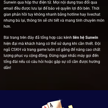
Sunwin qua hộp thư điện tử. Mọi nội dung trao đổi qua
email đều được lưu lại để bảo vệ quyền lợi đôi bên. Thời
gian phản hồi tuy không nhanh bằng hotline hay livechat
nhưng bù lại, thông tin sẽ chi tiết và mang tính chuyên môn
hơn.
Bài trang trên đây đã tổng hợp các kênh
liên hệ Sunwin
hiện đại mà khách hàng có thể sử dụng khi cần thiết. Đội
ngũ CSKH và trang game luôn cố gắng để nâng cao chất
lượng phục vụ cộng đồng. Đừng ngại nhấc máy gọi đến
tổng đài nếu có câu hỏi hoặc gặp sự cố cần được hướng
dẫn!