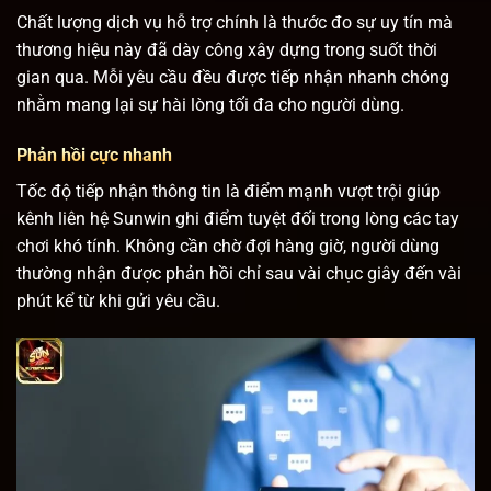
Chất lượng dịch vụ hỗ trợ chính là thước đo sự uy tín mà
thương hiệu này đã dày công xây dựng trong suốt thời
gian qua. Mỗi yêu cầu đều được tiếp nhận nhanh chóng
nhằm mang lại sự hài lòng tối đa cho người dùng.
Phản hồi cực nhanh
Tốc độ tiếp nhận thông tin là điểm mạnh vượt trội giúp
kênh liên hệ Sunwin ghi điểm tuyệt đối trong lòng các tay
chơi khó tính. Không cần chờ đợi hàng giờ, người dùng
thường nhận được phản hồi chỉ sau vài chục giây đến vài
phút kể từ khi gửi yêu cầu.