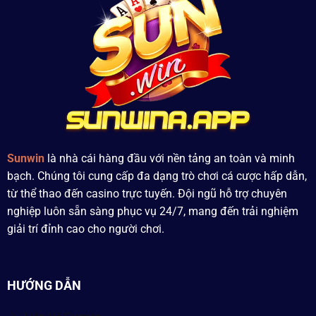
Sunwin
là nhà cái hàng đầu với nền tảng an toàn và minh
bạch. Chúng tôi cung cấp đa dạng trò chơi cá cược hấp dẫn,
từ thể thao đến casino trực tuyến. Đội ngũ hỗ trợ chuyên
nghiệp luôn sẵn sàng phục vụ 24/7, mang đến trải nghiệm
giải trí đỉnh cao cho người chơi.
HƯỚNG DẪN