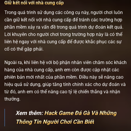
Giữ kết nối với nhà cung cấp
Trong quá trình sử dụng các công cụ này, người chơi luôn
cần giữ kết nối với nhà cung cấp để tránh các trường hợp
phần mềm xảy ra vấn đề trong quá trình dự đoán kết quả.
Lời khuyên cho người chơi trong trường hợp này là có thể
liên hệ ngay với nhà cung cấp để được khắc phục các sự
cố có thể gặp phải.
Ngoài ra, khi liên hệ với bộ phận nhân viên chăm sóc khách
hàng của nhà cung cấp, anh em còn được cập nhật các
phiên bản mới nhất của phần mềm. Điều này sẽ nâng cao
hiệu quả sử dụng, giúp tăng tính chính xác cho dự đoán và
từ đó, anh em có thể nâng cao tỷ lệ chiến thắng và nhận
thưởng.
Xem thêm:
Hack Game Đá Gà Và Những
Thông Tin Người Chơi Cần Biết