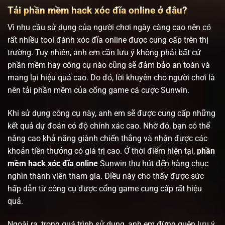
Tải phần mềm hack xóc đĩa online ở đâu?
Vì nhu cầu sử dụng của người chơi ngày càng cao nên có
rất nhiều tool đánh xóc đĩa online được cung cấp trên thị
trường. Tuy nhiên, anh em cần lưu ý không phải bất cứ
phần mềm hay công cụ nào cũng sẽ đảm bảo an toàn và
mang lại hiệu quả cao. Do đó, lời khuyên cho người chơi là
nên tải phần mềm của cổng game cá cược Sunwin.
Khi sử dụng công cụ này, anh em sẽ được cung cấp những
kết quả dự đoán có độ chính xác cao. Nhờ đó, bạn có thể
nâng cao khả năng giành chiến thắng và nhận được các
khoản tiền thưởng có giá trị cao. Ở thời điểm hiện tại,
phần
mềm hack xóc đĩa online
Sunwin thu hút đến hàng chục
nghìn thành viên tham gia. Điều này cho thấy được sức
hấp dẫn từ công cụ được cổng game cung cấp rất hiệu
quả.
Ngoài ra, trong quá trình sử dụng, anh em đừng quên lưu ý