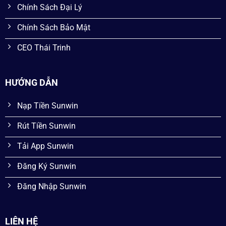
Chính Sách Đại Lý
Chính Sách Bảo Mật
CEO Thái Trinh
HƯỚNG DẪN
Nạp Tiền Sunwin
Rút Tiền Sunwin
Tải App Sunwin
Đăng Ký Sunwin
Đăng Nhập Sunwin
LIÊN HỆ