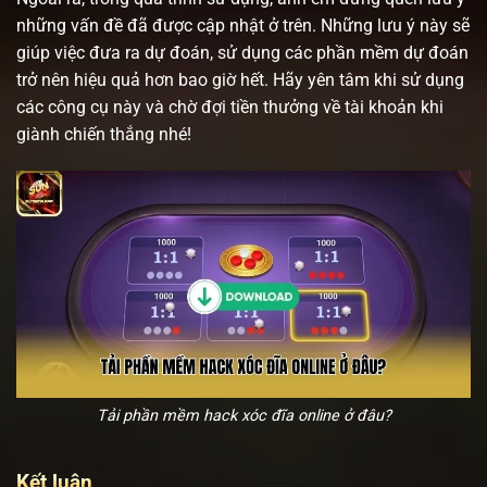
những vấn đề đã được cập nhật ở trên. Những lưu ý này sẽ
giúp việc đưa ra dự đoán, sử dụng các phần mềm dự đoán
trở nên hiệu quả hơn bao giờ hết. Hãy yên tâm khi sử dụng
các công cụ này và chờ đợi tiền thưởng về tài khoản khi
giành chiến thắng nhé!
Tải phần mềm hack xóc đĩa online ở đâu?
Kết luận