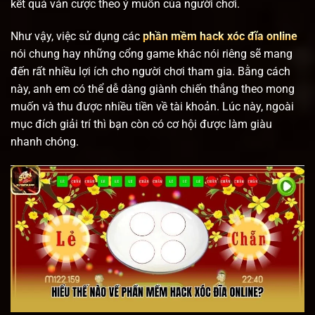
kết quả ván cược theo ý muốn của người chơi.
Như vậy, việc sử dụng các
phần mềm hack xóc đĩa online
nói chung hay những cổng game khác nói riêng sẽ mang
đến rất nhiều lợi ích cho người chơi tham gia. Bằng cách
này, anh em có thể dễ dàng giành chiến thắng theo mong
muốn và thu được nhiều tiền về tài khoản. Lúc này, ngoài
mục đích giải trí thì bạn còn có cơ hội được làm giàu
nhanh chóng.