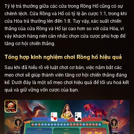
Tỷ lệ trả thưởng giữa các cửa trong Rồng Hổ cũng có sự
chênh lệch. Cửa Rồng và Hổ có tỷ lệ ăn cược 1:1, trong khi
cửa Hòa trả thưởng lên đến 1:8. Tuy vậy, xác suất chiến
thắng của cửa Rồng và Hổ lại cao hơn so với cửa Hòa, vì
vậy khách hàng nên cân nhắc chọn cửa cược phù hợp để
tăng cơ hội chiến thắng.
Tổng hợp kinh nghiệm chơi Rồng hổ hiệu quả
Sau khi đã hiểu rõ về luật chơi cơ bản, việc nắm bắt các
mẹo chơi sẽ giúp thành viên tăng cơ hội chiến thắng đáng
kể. Dưới đây là một số mẹo chơi hiệu quả để tối ưu hoá kết
quả và giữ vững vốn cược của bạn.