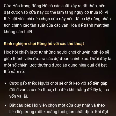
Cửa Hòa trong Rồng Hổ có xác suất xảy ra rất thấp, nên
đặt cược vào cửa này có thể làm tăng nguy cơ thua lỗ. Vì
thế, hội viên chỉ nên chọn cửa này nếu đã có kỹ năng phân
tích chính xác tần suất của các ván Hòa để tránh mất tiền
không cần thiết.
Kinh nghiệm chơi Rồng hổ với các thủ thuật
Học hỏi chiến lược từ những người chơi chuyên nghiệp sẽ
giúp thành viên đưa ra các dự đoán chính xác. Dưới đây là
một số chiến lược thường được áp dụng hiệu quả để bet
thủ nắm rõ:
Cược gấp thếp: Người chơi sẽ chốt kèo với số tiền gấp
đôi ở ván sau nếu thua, cho đến khi thắng để lấy lại cả
vốn và lãi.
Bắt cầu bệt: Hội viên chọn một cửa duy nhất và theo
liên tiếp trong một khoảng thời gian nhất định. Khi đạt