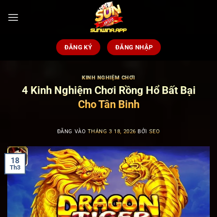
Bỏ
qua
nội
dung
ĐĂNG KÝ
ĐĂNG NHẬP
KINH NGHIỆM CHƠI
4 Kinh Nghiệm Chơi Rồng Hổ Bất Bại
Cho Tân Binh
ĐĂNG VÀO
THÁNG 3 18, 2026
BỞI
SEO
18
Th3