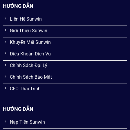
HƯỚNG DẪN
Liên Hệ Sunwin
Giới Thiệu Sunwin
Khuyến Mãi Sunwin
Điều Khoản Dịch Vụ
Chính Sách Đại Lý
Chính Sách Bảo Mật
CEO Thái Trinh
HƯỚNG DẪN
Nạp Tiền Sunwin