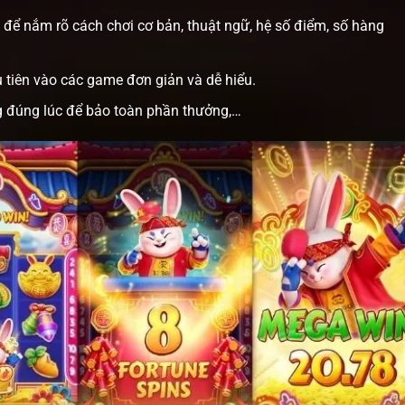
 để nắm rõ cách chơi cơ bản, thuật ngữ, hệ số điểm, số hàng
u tiên vào các game đơn giản và dễ hiểu.
g đúng lúc để bảo toàn phần thưởng,…