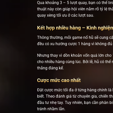
Qua khoảng 3 – 5 lượt quay, bạn có thể lin
thuật này còn giúp hội viên nắm rõ tỷ lệ
quay xèng tối ưu ở các lượt sau.
Kết hợp nhiều hàng – Kinh nghiệ
Thông thường, mỗi game nổ hũ sẽ cung cấp
đều có xu hướng cược 1 hàng vì không đủ
Nhưng thay vì dồn khoản vốn quá lớn cho 1
cho nhiều hàng cùng lúc. Bởi lẽ, hũ có thể
thắng đáng kể.
Cược mức cao nhất
Đặt cược mức tối đa ở từng hàng chính là
biết. Theo đánh giá từ chuyên gia, chiến 
đầu tư nhẹ tay. Tuy nhiên, bạn cần phân bi
tránh nhầm lẫn.