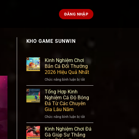
ĐĂNG NHẬP
KHO GAME SUNWIN
Kinh Nghiệm Chơi
Bắn Cá Đổi Thưởng
2026 Hiệu Quả Nhất
Chức năng bình luận bị tắt
ở
Kinh
Nghiệm
Tổng Hợp Kinh
Chơi
Nghiệm Cá Độ Bóng
Bắn
Đá Từ Các Chuyên
Cá
Gia Lâu Năm
Đổi
Thưởng
Chức năng bình luận bị tắt
ở
2026
Tổng
Hiệu
Hợp
Kinh Nghiệm Chơi Đá
Quả
Kinh
Gà Giúp Sư Thắng
Nhất
Nghiệm