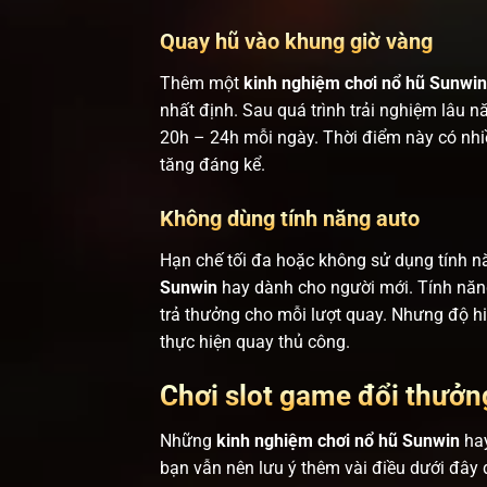
Quay hũ vào khung giờ vàng
Thêm một
kinh nghiệm chơi nổ hũ Sunwin
nhất định. Sau quá trình trải nghiệm lâu 
20h – 24h mỗi ngày. Thời điểm này có nhi
tăng đáng kể.
Không dùng tính năng auto
Hạn chế tối đa hoặc không sử dụng tính n
Sunwin
hay dành cho người mới. Tính năng
trả thưởng cho mỗi lượt quay. Nhưng độ h
thực hiện quay thủ công.
Chơi slot game đổi thưởng
Những
kinh nghiệm chơi nổ hũ Sunwin
hay
bạn vẫn nên lưu ý thêm vài điều dưới đây 