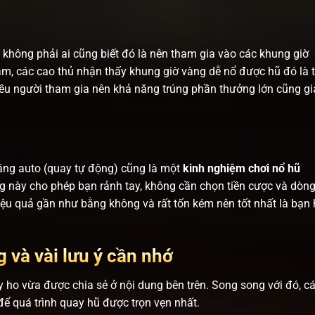
không phải ai cũng biết đó là nên tham gia vào các khung giờ
năm, các cao thủ nhận thấy khung giờ vàng dễ nổ được hũ đó là 
ều người tham gia nên khả năng trúng phần thưởng lớn cũng gi
ăng auto (quay tự động) cũng là một
kinh nghiệm chơi nổ hũ
 này cho phép bạn rảnh tay, không cần chọn tiền cược và dòn
iệu quả gần như bằng không và rất tốn kém nên tốt nhất là bạn
 và vài lưu ý cần nhớ
 ho vừa được chia sẻ ở nội dung bên trên. Song song với đó, c
để quá trình quay hũ được trọn vẹn nhất.