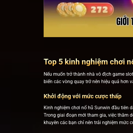
Top 5 kinh nghiệm chơi 
Nếu muốn trở thành nhà vô địch game slot
biến các vòng quay trở nên hiệu quả hơn 
Khởi động với mức cược thấp
Kinh nghiệm chơi nổ hũ Sunwin đầu tiên dà
Trong giai đoạn mới tham gia, việc thăm dò
khuyên các bạn chỉ nên trải nghiệm mức 