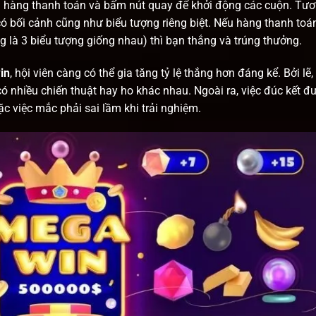
n hàng thanh toán và bấm nút quay để khởi động các cuộn. Tư
ó bối cảnh cũng như biểu tượng riêng biệt. Nếu hàng thanh toá
g là 3 biểu tượng giống nhau) thì bạn thắng và trúng thưởng.
in
, hội viên càng có thể gia tăng tỷ lệ thắng hơn đáng kể. Bởi lẽ,
 nhiều chiến thuật hay ho khác nhau. Ngoài ra, việc đúc kết đ
c việc mắc phải sai lầm khi trải nghiệm.